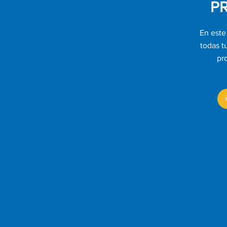
P
En este
todas t
pr