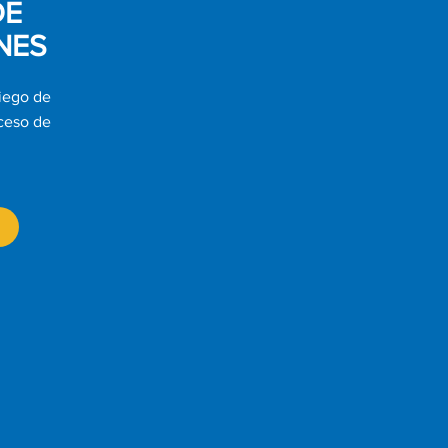
DE
NES
liego de
oceso de